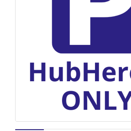
passende Büros und
Arbeitsplätze mit
geringen
Vertragslaufzeiten
zur Miete.
Professionelle
Beratung für
Gründer: Unser
erfahrenes Team
aus Beratern steht
Ihnen mit Rat und
Tat zur Seite, um Ihr
Unternehmen
erfolgreich
aufzubauen. Die
Bedeutung einer gut
vernetzten Gründer-
Community: Erfahren
Sie, wie eine starke
Gemeinschaft von
Gründern Ihnen