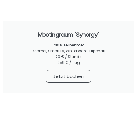
helfen kann, Ihr
Unternehmen zu
fördern und zu
wachsen.
Meetingraum "Synergy"
bis 8 Teilnehmer
Beamer, SmartTV, Whiteboard, Flipchart
29 € / Stunde
259 € / Tag
Jetzt buchen