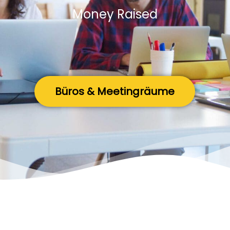
Money Raised
Büros & Meetingräume