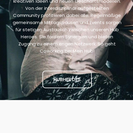
kreativen Ideen und neuen Geschäftsmodellen.
Von der interdisziplinär aufgestellten
Community profitieren dabei alle. Regelmäßige
gemeinsame Mittagspausen und Events sorgen
für stetigen Austausch zwischen unseren Hub
Heroes. Sie fördern Synergien und bieten
Zugang zu einem engen Netzwerk. So geht
Coworking bei Mein Hub!
HUBHEROES