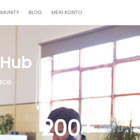
MUNITY
BLOG
MEIN KONTO
 Hub
ace
200
+