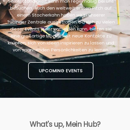
Selbstständigkeit kann man regelmäßig bei uns
besuchen. Auch den weltweit ersten Pitch auf
einem Stocherkahn haben wir in unserer
Tübinger Zentrale ausgetragen. Da sich zu vielen
dieser Events jeder anmelden kann, bieten sie
eine großartige Möglichkeit neue Kontakte zu
knüpfen, sich von Ideen inspirieren zu lassen und
von spannenden Persönlichkeiten zu lernen.
UPCOMING EVENTS
What's up, Mein Hub?