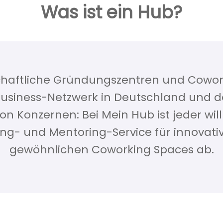
Was ist ein Hub?
m² voller Kreativität, Fleiß, Teamgeist, Aust
erenz- und Meetingräume, die auch Externe nu
bei einem Probetag in Tübingen!
Mehr Infos
schaftliche Gründungszentren und Cowo
 Business-Netzwerk in Deutschland und d
on Konzernen: Bei Mein Hub ist jeder wi
g- und Mentoring-Service für innovati
gewöhnlichen Coworking Spaces ab.