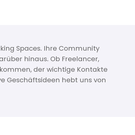
ausch und guter Laune. Neben
tzen können. Teste es jederzeit
rking Spaces. Ihre Community
arüber hinaus. Ob Freelancer,
llkommen, der wichtige Kontakte
ve Geschäftsideen hebt uns von