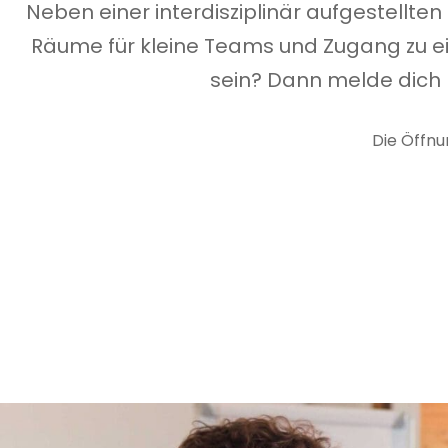
Neben einer interdisziplinär aufgestellt
Unternehmen zu
fördern und zu
Räume für kleine Teams und Zugang zu e
wachsen.
sein? Dann melde dich 
Die Öffnu