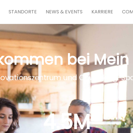
STANDORTE
NEWS & EVENTS
KARRIERE
COM
lkommen bei Mein
novationszentrum und Coworking-Sp
4.5
M